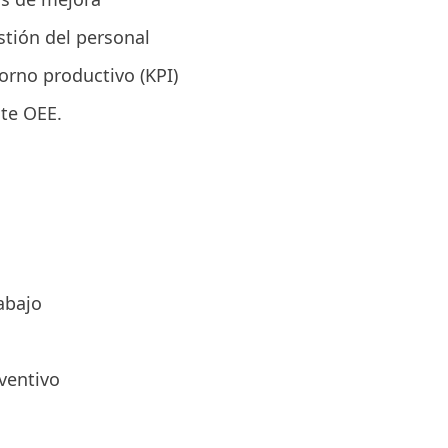
stión del personal
orno productivo (KPI)
nte OEE.
abajo
ventivo