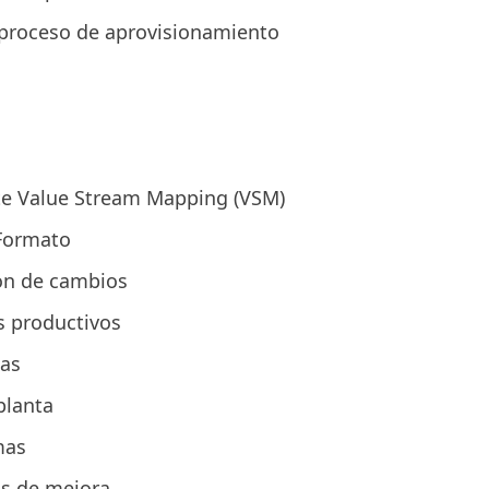
l proceso de aprovisionamiento
nte Value Stream Mapping (VSM)
 Formato
ón de cambios
s productivos
das
planta
mas
os de mejora