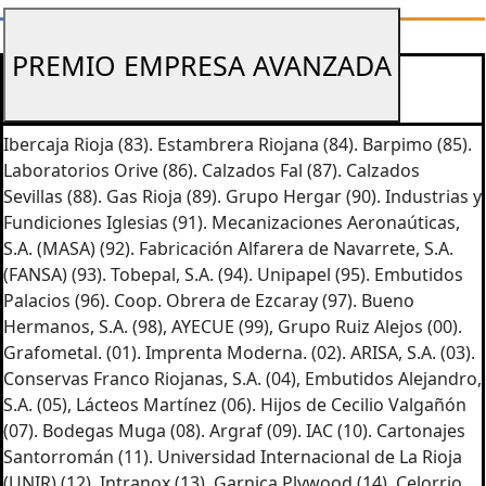
PREMIO EMPRESA AVANZADA
Ibercaja Rioja (83). Estambrera Riojana (84). Barpimo (85).
Laboratorios Orive (86). Calzados Fal (87). Calzados
Sevillas (88). Gas Rioja (89). Grupo Hergar (90). Industrias y
Fundiciones Iglesias (91). Mecanizaciones Aeronaúticas,
S.A. (MASA) (92). Fabricación Alfarera de Navarrete, S.A.
(FANSA) (93). Tobepal, S.A. (94). Unipapel (95). Embutidos
Palacios (96). Coop. Obrera de Ezcaray (97). Bueno
Hermanos, S.A. (98), AYECUE (99), Grupo Ruiz Alejos (00).
Grafometal. (01). Imprenta Moderna. (02). ARISA, S.A. (03).
Conservas Franco Riojanas, S.A. (04), Embutidos Alejandro,
S.A. (05), Lácteos Martínez (06). Hijos de Cecilio Valgañón
(07). Bodegas Muga (08). Argraf (09). IAC (10). Cartonajes
Santorromán (11). Universidad Internacional de La Rioja
(UNIR) (12). Intranox (13). Garnica Plywood (14). Celorrio