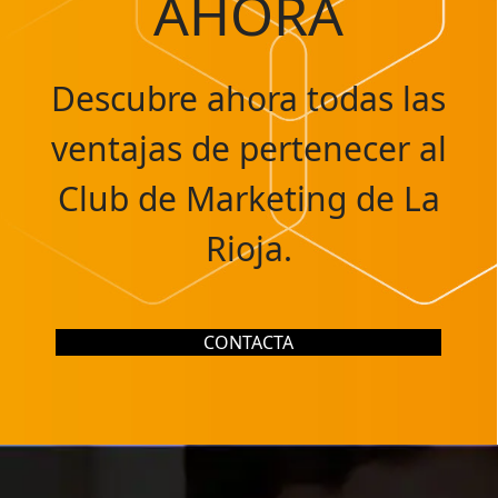
AHORA
Descubre ahora todas las
ventajas de pertenecer al
Club de Marketing de La
Rioja.
CONTACTA