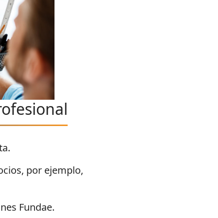
rofesional
ta.
ocios, por ejemplo,
ones Fundae.