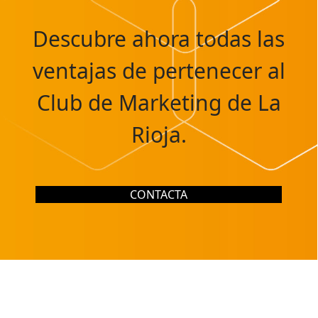
Descubre ahora todas las
ventajas de pertenecer al
Club de Marketing de La
Rioja.
CONTACTA