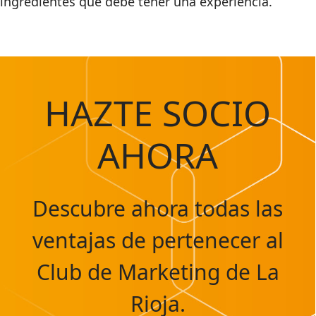
ingredientes que debe tener una experiencia.
HAZTE SOCIO
AHORA
Descubre ahora todas las
ventajas de pertenecer al
Club de Marketing de La
Rioja.