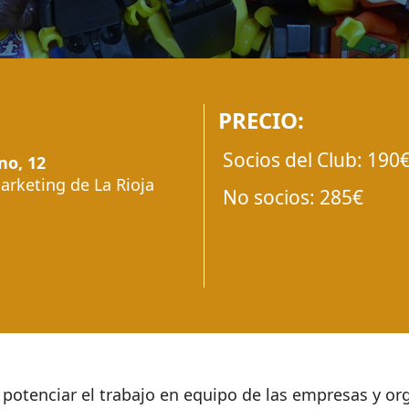
PRECIO:
Socios del Club:
190
no, 12
arketing de La Rioja
No socios:
285€
 potenciar el trabajo en equipo de las empresas y org