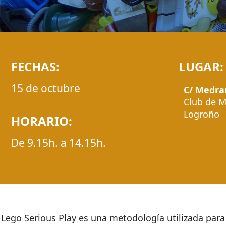
FECHAS:
LUGAR:
15 de octubre
C/ Medra
Club de M
Logroño
HORARIO:
De 9.15h. a 14.15h.
Lego Serious Play es una metodología utilizada para