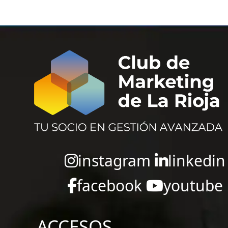
instagram
linkedin
facebook
youtube
ACCESOS