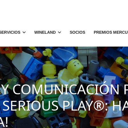
SERVICIOS
WINELAND
SOCIOS
PREMIOS MERCU
 Y COMUNICACIÓN 
SERIOUS PLAY®: H
A!