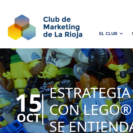
EL CLUB
ESTRATEGIA
15
CON LEGO® 
OCT
SE ENTIEND